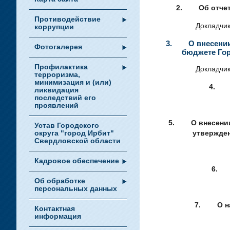
2.
Об отче
Противодействие
Докладчик
коррупции
3. О внесении и
Фотогалерея
бюджете Гор
Профилактика
Докладчик
терроризма,
минимизация и (или)
4
ликвидация
последствий его
проявлений
5.
О внесени
Устав Городского
округа "город Ирбит"
утвержден
Свердловской области
Кадровое обеспечение
6
Об обработке
персональных данных
7.
О н
Контактная
информация