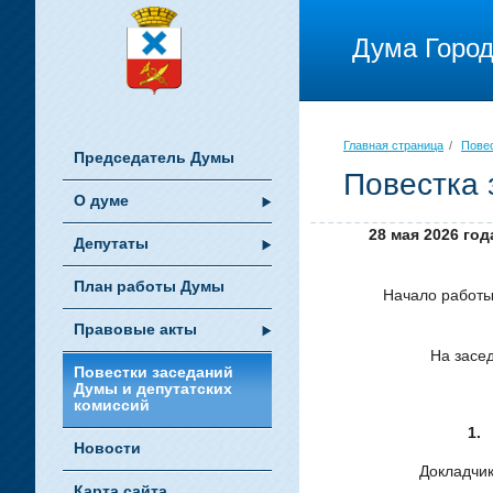
Дума Город
Главная страница
/
Повес
Председатель Думы
Повестка 
О думе
28 мая 2026 го
Депутаты
План работы Думы
Начало работ
Правовые акты
На заседании 
Повестки заседаний
Думы и депутатских
комиссий
1
Новости
Докладчик
Карта сайта