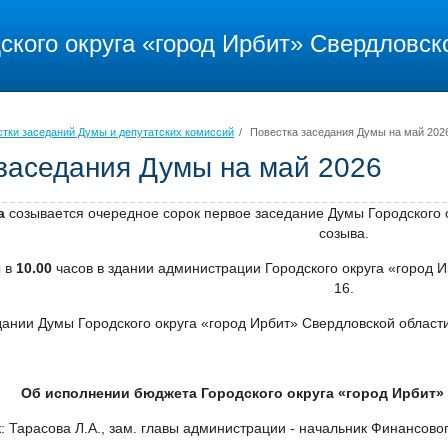
ского округа «город Ирбит» Свердловск
тки заседаний Думы и депутатских комиссий
/
Повестка заседания Думы на май 202
заседания Думы на май 2026
да
созывается очередное сорок первое заседание Думы Городского 
созыва.
ы в
10.00
часов в здании администрации Городского округа «город И
16.
Думы Городского округа «город Ирбит» Свердловской области 
.
Об исполнении бюджета Городского округа «город Ирбит» 
: Тарасова Л.А., зам. главы администрации - начальник Финансово